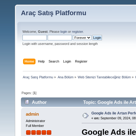
Araç Satış Platformu
Welcome,
Guest
. Please
login
or
register
.
Login with username, password and session length
Home
Help
Search
Login
Register
Araç Satış Platformu
»
Ana Bölüm
»
Web Sitenizi Tanıtabileceğiniz Bölüm
»
Pages: [
1
]
Author
Topic: Google Ads ile Ar
Google Ads ile Artan Per
admin
«
on:
September 09, 2024, 08
Administrator
Full Member
Google Ads il