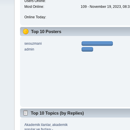
Users Online:
Most Online:
109 - November 19, 2023, 08:3
Online Today:
Top 10 Posters
seouzmani
admin
Top 10 Topics (by Replies)
Akademik ilanlar, akademik
sorular ve fazlası -