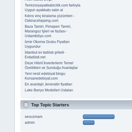
Temizsoyayakkabicilik.com farkıyla
Uygun ayakkabı satın al
Kıbrıs vinç kiralama çözümleri -
Ozkiracshipping.com
Baza Tamiri, Pimapen Tamiri,
Marangoz İşleri ve fazlası -
Ustambiliyo.com
İzmir Oturma Grubu Fiyatları
Uygundur
İstanbul ev tadilatı şirketi -
Evtadilati.net
Deye Hibrit İnverterlerin Temel
Özellikleri ve Sunduğu Avantajlar
Yeni nesil edebiyat blogu:
Korsanedebiyat.com
En avantajlı Jeneratör fiyatları
Lake Banyo Modelleri Ustaları
Top Topic Starters
seouzmani
admin