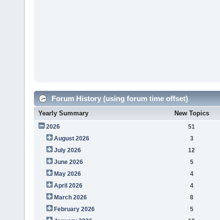
Forum History (using forum time offset)
Yearly Summary
New Topics
2026
51
August 2026
3
July 2026
12
June 2026
5
May 2026
4
April 2026
4
March 2026
8
February 2026
5